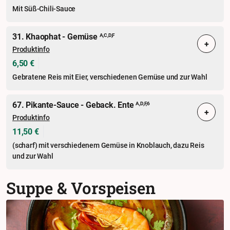
Mit Süß-Chili-Sauce
31. Khaophat - Gemüse
A,C,D,F
+
Produktinfo
6,50 €
Gebratene Reis mit Eier, verschiedenen Gemüse und zur Wahl
67. Pikante-Sauce - Geback. Ente
A,D,F,6
+
Produktinfo
11,50 €
(scharf) mit verschiedenem Gemüse in Knoblauch, dazu Reis
und zur Wahl
Suppe & Vorspeisen