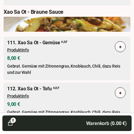
Xao Sa Ot - Braune Sauce
111. Xao Sa Ot - Gemüse
A,D,F
+
Produktinfo
8,00 €
Gebrat. Gemüse mit Zitronengras, Knoblauch, Chili, dazu Reis
und zur Wahl
112. Xao Sa Ot - Tofu
A,D,F
+
Produktinfo
9,00 €
Gebrat. Gemüse mit Zitronengras, Knoblauch, Chili, dazu Reis
und zur Wahl
0
Warenkorb (
0.00
€
)
A,D,F