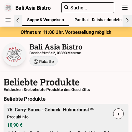
Bali Asia Bistro
Suche...
 Produkte
Suppe & Vorspeisen
Padthai - Reisbandnudeln
Öffnet um 11:00 Uhr. Vorbestellung möglich
Bali Asia Bistro
Bahnhofstraße 2, 08393 Meerane
Rabatte
Beliebte Produkte
Entdecken Sie beliebte Produkte des Geschäfts
Beliebte Produkte
76. Curry-Sauce - Geback. Hühnerbrust
D,G
+
Produktinfo
10,90 €