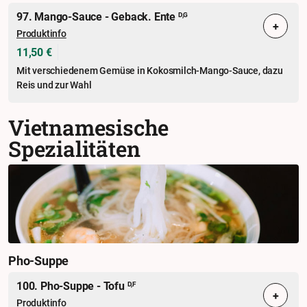
97. Mango-Sauce - Geback. Ente
D,G
+
Produktinfo
11,50 €
Mit verschiedenem Gemüse in Kokosmilch-Mango-Sauce, dazu
Reis und zur Wahl
Vietnamesische
Spezialitäten
Pho-Suppe
100. Pho-Suppe - Tofu
D,F
+
Produktinfo