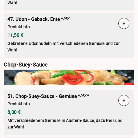
Wahl
47. Udon - Geback. Ente
A,D,F,K
+
Produktinfo
11,50 €
Gebratene Udonnudeln mit verschiedenen Gemüse und zur
Wahl
Chop-Suey-Sauce
51. Chop-Suey-Sauce - Gemüse
A,D,F,K,6
+
Produktinfo
8,00 €
Mit verschiedenem Gemüse in Austern-Sauce, dazu Reis und
zur Wahl