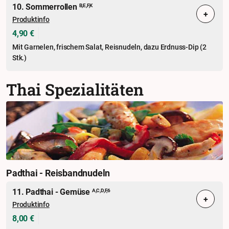
10. Sommerrollen
B,E,F,K
+
Produktinfo
4,90 €
Mit Garnelen, frischem Salat, Reisnudeln, dazu Erdnuss-Dip (2
Stk.)
Thai Spezialitäten
Padthai - Reisbandnudeln
11. Padthai - Gemüse
A,C,D,F,6
+
Produktinfo
8,00 €