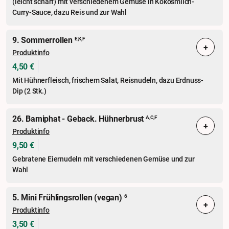
(leicht scharf) mit verschiedenem Gemüse in Kokosmilch-
Curry-Sauce, dazu Reis und zur Wahl
9. Sommerrollen
E,K,F
+
Produktinfo
4,50 €
Mit Hühnerfleisch, frischem Salat, Reisnudeln, dazu Erdnuss-
Dip (2 Stk.)
26. Bamiphat - Geback. Hühnerbrust
A,C,F
+
Produktinfo
9,50 €
Gebratene Eiernudeln mit verschiedenen Gemüse und zur
Wahl
5. Mini Frühlingsrollen (vegan)
6
+
Produktinfo
3,50 €